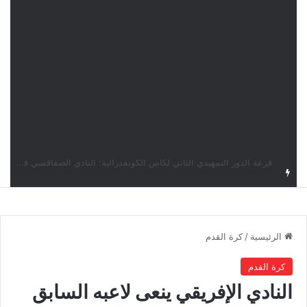
قرعة كأس الكونفدرالية: النادي الصفاقسي يواجه شوتينغ ستارز النيجيري وترجي جرجيس يصطدم بديامبارس السنغالي
الرئيسية
/
كرة القدم
كرة القدم
النادي الإفريقي ينعى لاعبه السابق