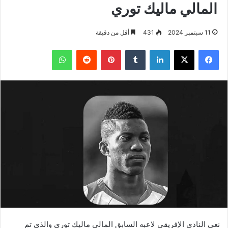
المالي ماليك توري
11 سبتمبر 2024
431
أقل من دقيقة
فيسبوك
‫X
لينكدإن
بينتيريست
واتساب
نعى النادي الإفريقي لاعبه السابق المالي ماليك توري والذي تم