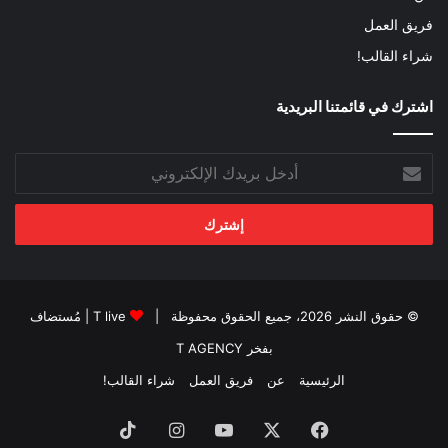
فريق العمل
شراء القالب!
اشترك في قائمتنا البريدية
أدخل
بريدك
الإلكتروني
© حقوق النشر 2026، جميع الحقوق محفوظة |
T live
| مُستضاف
بفخر
T AGENCY
الرئيسية
عن
فريق العمل
شراء القالب!
فيسبوك
‫X
‫YouTube
انستقرام
‫TikTok