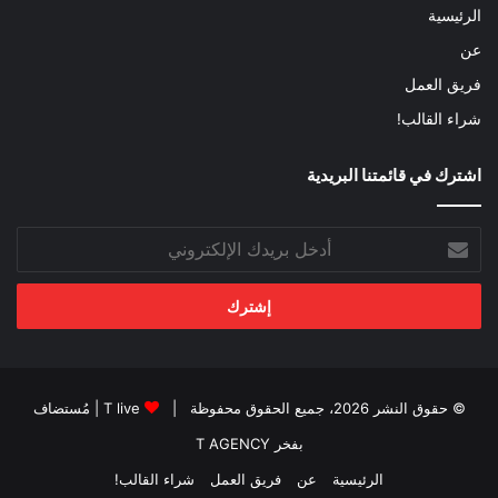
الرئيسية
عن
فريق العمل
شراء القالب!
اشترك في قائمتنا البريدية
أدخل
بريدك
الإلكتروني
© حقوق النشر 2026، جميع الحقوق محفوظة |
T live
| مُستضاف
بفخر
T AGENCY
الرئيسية
عن
فريق العمل
شراء القالب!