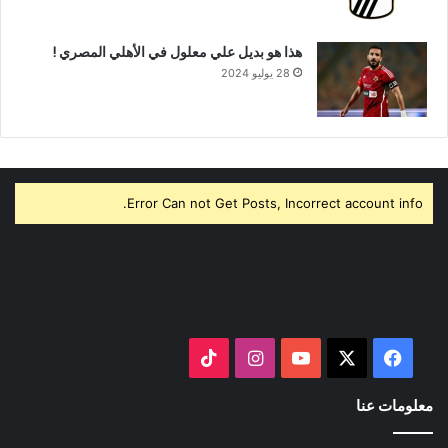
هذا هو بديل علي معلول في الأهلي المصري !
28 يوليو 2024
Error Can not Get Posts, Incorrect account info.
‫X
فيسبوك
‫YouTube
انستقرام
‫TikTok
معلومات عنا