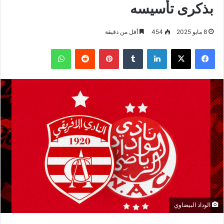
بذكرى تأسيسه
8 مايو 2025
454
أقل من دقيقة
فيسبوك
‫X
لينكدإن
بينتيريست
واتساب
الوداد البيضاوي