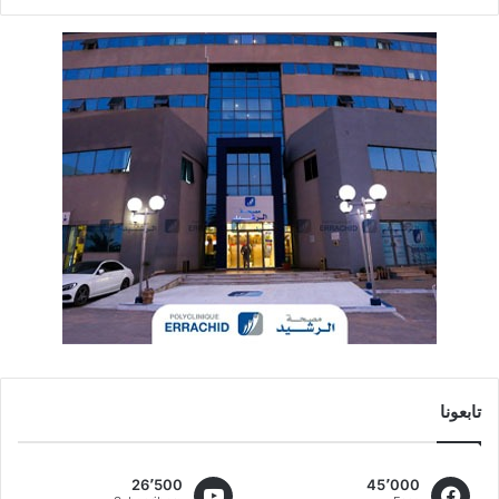
تابعونا
26٬500
45٬000