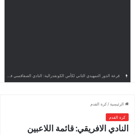
قرعة كأس الكونفدرالية: النادي الصفاقسي يواجه شوتينغ ستارز النيجيري وترجي جرجيس يصطدم بديامبارس السنغالي
الرئيسية
/
كرة القدم
كرة القدم
النادي الافريقي: قائمة اللاعبين