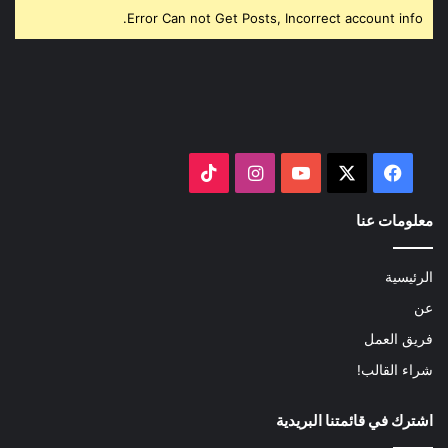
Error Can not Get Posts, Incorrect account info.
‫X
فيسبوك
‫YouTube
انستقرام
‫TikTok
معلومات عنا
الرئيسية
عن
فريق العمل
شراء القالب!
اشترك في قائمتنا البريدية