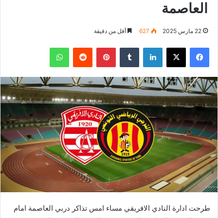
العاصمة
22 مارس 2025
627
أقل من دقيقة
فيسبوك
‫X
لينكدإن
بينتيريست
واتساب
طرحت ادارة النادي الافريقي مساء امس تذاكر دربي العاصمة امام