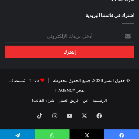
اشترك في قائمتنا البريدية
أدخل
بريدك
الإلكتروني
© حقوق النشر 2026، جميع الحقوق محفوظة |
T live
| مُستضاف
بفخر
T AGENCY
الرئيسية
عن
فريق العمل
شراء القالب!
فيسبوك
‫X
‫YouTube
انستقرام
‫TikTok