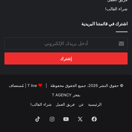
شراء القالب!
اشترك في قائمتنا البريدية
أدخل
بريدك
الإلكتروني
© حقوق النشر 2026، جميع الحقوق محفوظة |
T live
| مُستضاف
بفخر
T AGENCY
الرئيسية
عن
فريق العمل
شراء القالب!
فيسبوك
‫X
‫YouTube
انستقرام
‫TikTok