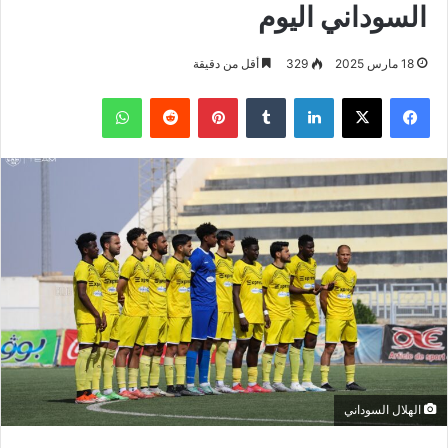
السوداني اليوم
18 مارس 2025
329
أقل من دقيقة
فيسبوك
‫X
لينكدإن
بينتيريست
واتساب
الهلال السوداني