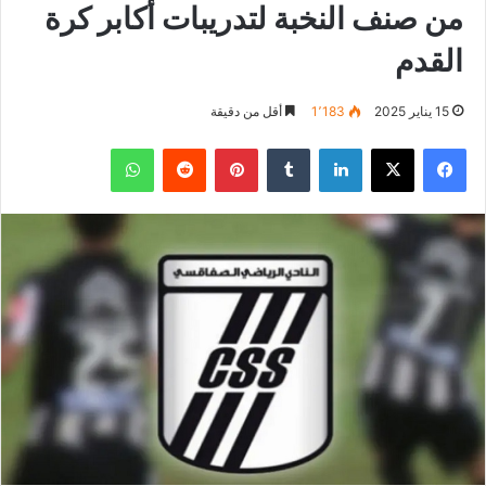
من صنف النخبة لتدريبات أكابر كرة
القدم
15 يناير 2025
1٬183
أقل من دقيقة
فيسبوك
‫X
لينكدإن
بينتيريست
واتساب