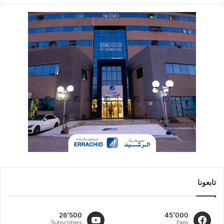
تابعونا
26٬500
45٬000
Subscribers
Fans