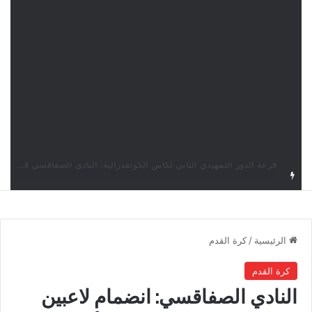
قرعة كأس الكونفدرالية: النادي الصفاقسي يواجه شوتينغ ستارز النيجيري وترجي جرجيس يصطدم بديامبارس السنغالي
الرئيسية
/
كرة القدم
كرة القدم
النادي الصفاقسي: انضمام لاعبين