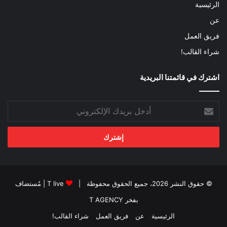
الرئيسية
عن
فريق العمل
شراء القالب!
اشترك في قائمتنا البريدية
أدخل
بريدك
الإلكتروني
© حقوق النشر 2026، جميع الحقوق محفوظة |
T live
| مُستضاف
بفخر
T AGENCY
الرئيسية
عن
فريق العمل
شراء القالب!