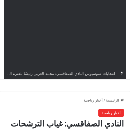
قرعة دوري أبطال إفريقيا: النادي الإفريقي في حال التأهل يواجه مازمبي أو ميدياما
الرئيسية
/
أخبار رياضية
أخبار رياضية
النادي الصفاقسي: غياب الترشحات