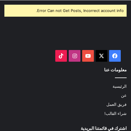
Error Can not Get Posts, Incorrect account info.
‫X
فيسبوك
‫YouTube
انستقرام
‫TikTok
معلومات عنا
الرئيسية
عن
فريق العمل
شراء القالب!
اشترك في قائمتنا البريدية