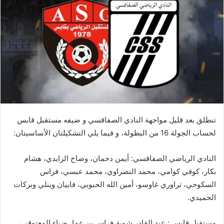
تنطلق بعد قليل مواجهة النادي الصفاقسي و ضيفه مستقبل قابس
لحساب الجولة 16 من البطولة، و فيما يلي التشكيلتان الأساسيتان:
النادي الرياضي الصفاقسي: أيمن دحمان، وضاح الزايدي، هشام
بكار، كوفي كوامي، محمد النصراوي، محمد عبسي، فراس
السكوحي، تراوري غاوسو، أمين الله الحبوبي، فابيان وينلي وبركات
الحميدي.
مستقبل قابس : عبد القادر شوية،فراس بن عما، ضياء المعتوقي،