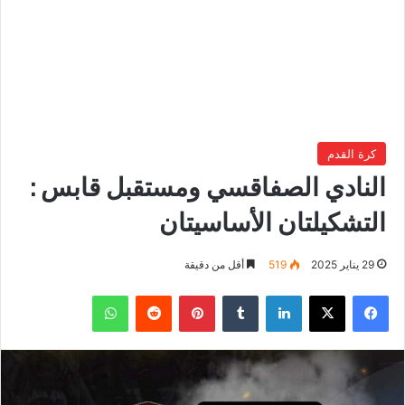
كرة القدم
النادي الصفاقسي ومستقبل قابس :
التشكيلتان الأساسيتان
29 يناير 2025
519
أقل من دقيقة
فيسبوك
‫X
لينكدإن
بينتيريست
واتساب