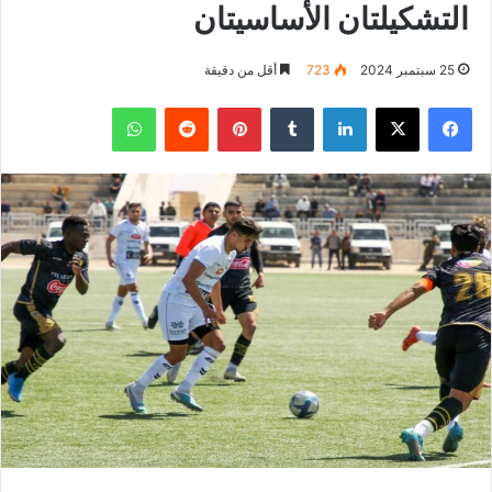
التشكيلتان الأساسيتان
25 سبتمبر 2024
723
أقل من دقيقة
فيسبوك
‫X
لينكدإن
بينتيريست
واتساب