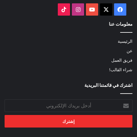
‫X
فيسبوك
‫YouTube
انستقرام
‫TikTok
معلومات عنا
الرئيسية
عن
فريق العمل
شراء القالب!
اشترك في قائمتنا البريدية
أدخل
بريدك
الإلكتروني