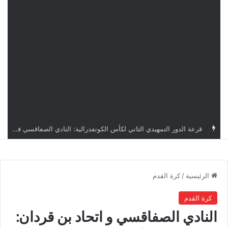
قرعة كأس الكونفدرالية: النادي الصفاقسي يواجه شوتينغ ستارز النيجيري وترجي جرجيس يصطدم بديامبارس السنغالي
الرئيسية
/
كرة القدم
كرة القدم
النادي الصفاقسي و اتحاد بن قردان: