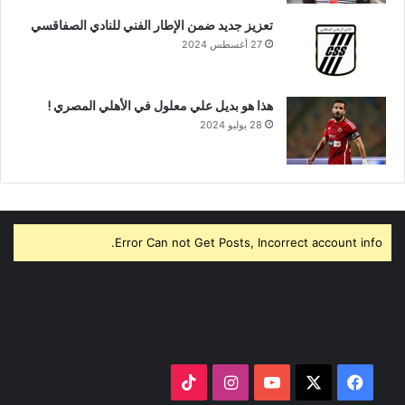
تعزيز جديد ضمن الإطار الفني للنادي الصفاقسي
27 أغسطس 2024
هذا هو بديل علي معلول في الأهلي المصري !
28 يوليو 2024
Error Can not Get Posts, Incorrect account info.
‫X
فيسبوك
‫YouTube
انستقرام
‫TikTok