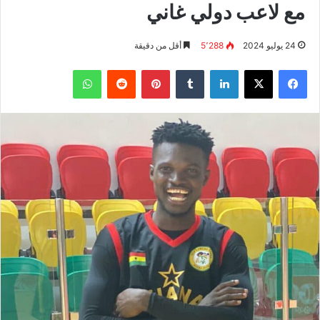
مع لاعب دولي غاني
24 يوليو 2024
5٬288
أقل من دقيقة
فيسبوك
‫X
لينكدإن
بينتيريست
واتساب