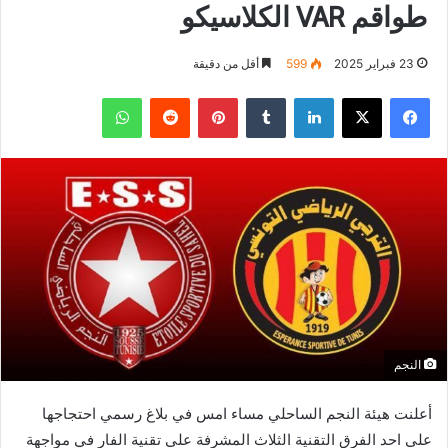
طواقم VAR الكلاسيكو
23 فبراير 2025
599
أقل من دقيقة
فيسبوك
‫X
لينكدإن
بينتيريست
واتساب
النجم
أعلنت هيئة النجم الساحلي مساء امس في بلاغ رسمي احتجاجها
على احد الفرق التقنية الثلاث المشرفة على تقنية الفار في مواجهة