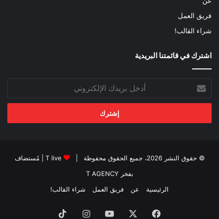
عن
فريق العمل
شراء القالب!
اشترك في قائمتنا البريدية
أدخل
بريدك
الإلكتروني
© حقوق النشر 2026، جميع الحقوق محفوظة |
T live
| مُستضاف
بفخر
T AGENCY
الرئيسية
عن
فريق العمل
شراء القالب!
فيسبوك
‫X
‫YouTube
انستقرام
‫TikTok