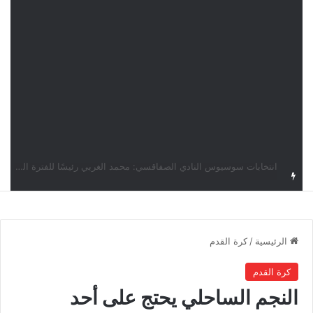
قرعة دوري أبطال إفريقيا: النادي الإفريقي في حال التأهل يواجه مازمبي أو ميدياما
الرئيسية
/
كرة القدم
كرة القدم
النجم الساحلي يحتج على أحد