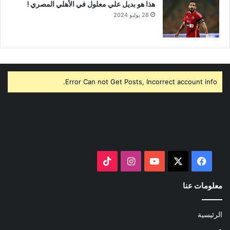
هذا هو بديل علي معلول في الأهلي المصري !
28 يوليو 2024
Error Can not Get Posts, Incorrect account info.
‫X
فيسبوك
‫YouTube
انستقرام
‫TikTok
معلومات عنا
الرئيسية