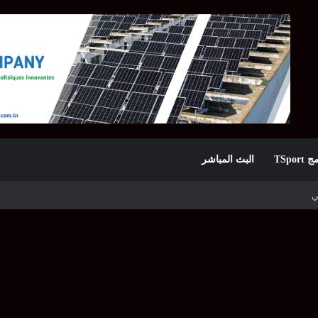
TSpor
البث المباشر
بطولة سماش J100