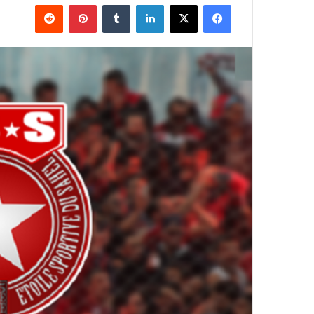
فيسبوك
‫X
لينكدإن
بينتيريست