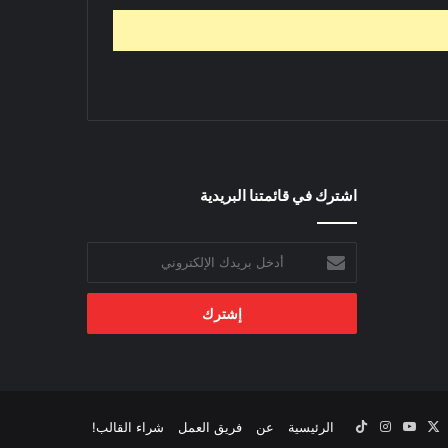
اشترك في قائمتنا البريدية
أدخل
بريدك
الإلكتروني
‫X
يسبوك
‫YouTube
انستقرام
‫TikTok
الرئيسية
عن
فريق العمل
شراء القالب!