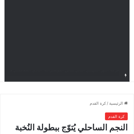
قرعة كأس الكونفدرالية: النادي الصفاقسي يواجه شوتينغ ستارز النيجيري وترجي جرجيس يصطدم بديامبارس السنغالي
الرئيسية
/
كرة القدم
كرة القدم
النجم الساحلي يُتوّج ببطولة النُخبة