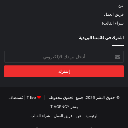
عن
فريق العمل
شراء القالب!
اشترك في قائمتنا البريدية
أدخل
بريدك
الإلكتروني
© حقوق النشر 2026، جميع الحقوق محفوظة |
T live
| مُستضاف
بفخر
T AGENCY
الرئيسية
عن
فريق العمل
شراء القالب!