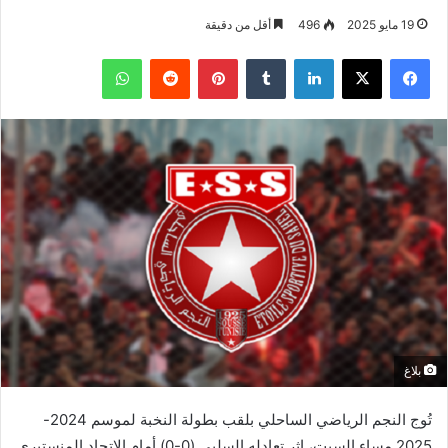
19 مايو 2025
496
أقل من دقيقة
فيسبوك
‫X
لينكدإن
بينتيريست
واتساب
بلاغ
تُوج النجم الرياضي الساحلي بلقب بطولة النخبة لموسم 2024-
2025 مساء السبت، إثر تعادله السلبي (0-0) أمام الاتحاد المنستيري