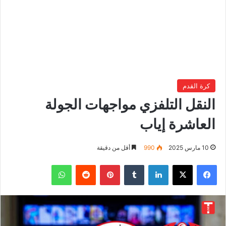
كرة القدم
النقل التلفزي مواجهات الجولة
العاشرة إياب
10 مارس 2025
990
أقل من دقيقة
فيسبوك
‫X
لينكدإن
بينتيريست
واتساب