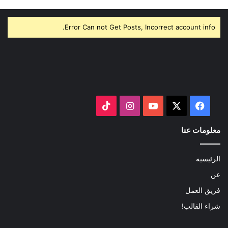
Error Can not Get Posts, Incorrect account info.
‫X
فيسبوك
‫YouTube
انستقرام
‫TikTok
معلومات عنا
الرئيسية
عن
فريق العمل
شراء القالب!