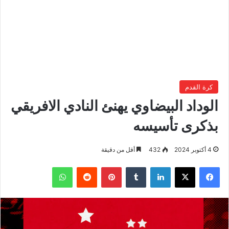
كرة القدم
الوداد البيضاوي يهنئ النادي الافريقي
بذكرى تأسيسه
4 أكتوبر 2024
432
أقل من دقيقة
فيسبوك
‫X
لينكدإن
بينتيريست
واتساب