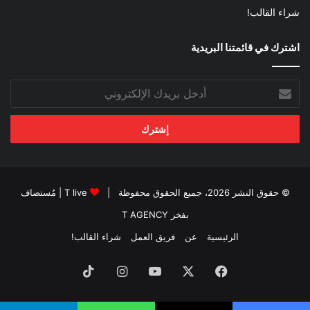
شراء القالب!
اشترك في قائمتنا البريدية
أدخل
بريدك
الإلكتروني
© حقوق النشر 2026، جميع الحقوق محفوظة |
T live
| مُستضاف
بفخر
T AGENCY
الرئيسية
عن
فريق العمل
شراء القالب!
فيسبوك
‫X
‫YouTube
انستقرام
‫TikTok