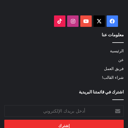
‫X
فيسبوك
‫YouTube
انستقرام
‫TikTok
معلومات عنا
الرئيسية
عن
فريق العمل
شراء القالب!
اشترك في قائمتنا البريدية
أدخل
بريدك
الإلكتروني