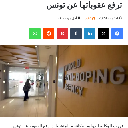
ترفع عقوباتها عن تونس
14 مايو 2024
507
أقل من دقيقة
فيسبوك
‫X
لينكدإن
بينتيريست
واتساب
قررت الوكالة الدولية لمكافحة المنشطات رفع العقوبة عن تونس