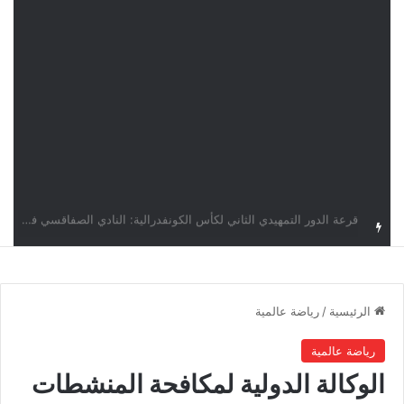
قرعة كأس الكونفدرالية: النادي الصفاقسي يواجه شوتينغ ستارز النيجيري وترجي جرجيس يصطدم بديامبارس السنغالي
الرئيسية
/
رياضة عالمية
رياضة عالمية
الوكالة الدولية لمكافحة المنشطات