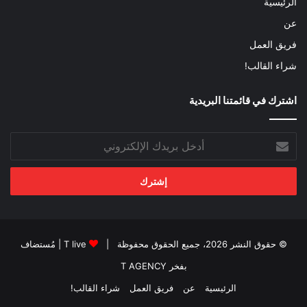
الرئيسية
عن
فريق العمل
شراء القالب!
اشترك في قائمتنا البريدية
أدخل
بريدك
الإلكتروني
© حقوق النشر 2026، جميع الحقوق محفوظة |
T live
| مُستضاف
بفخر
T AGENCY
الرئيسية
عن
فريق العمل
شراء القالب!