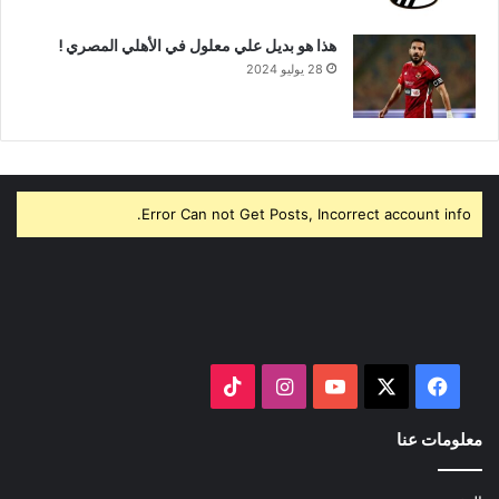
هذا هو بديل علي معلول في الأهلي المصري !
28 يوليو 2024
Error Can not Get Posts, Incorrect account info.
‫X
فيسبوك
‫YouTube
انستقرام
‫TikTok
معلومات عنا