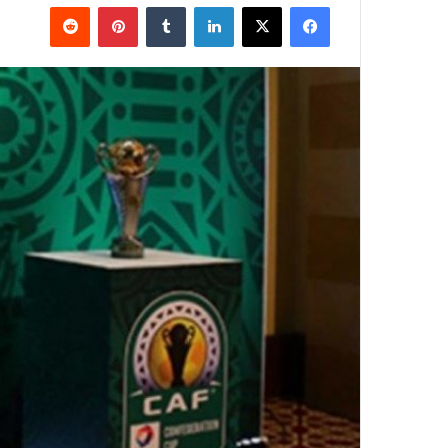
فيسبوك
‫X
لينكدإن
بينتيريست