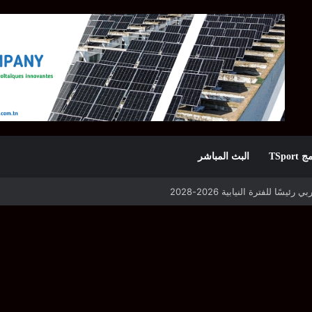
TSpor
البث المباشر
 التأهل يواجه مازمبي أو ميدياما