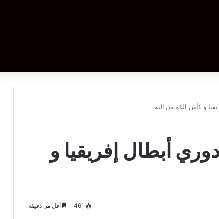
يا و كأس الكونفدرالية
ري أبطال إفريقيا و
461
أقل من دقيقة