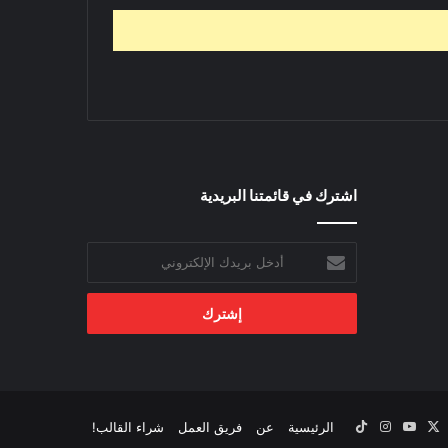
اشترك في قائمتنا البريدية
أدخل
بريدك
الإلكتروني
‫X
يسبوك
‫YouTube
انستقرام
‫TikTok
الرئيسية
عن
فريق العمل
شراء القالب!