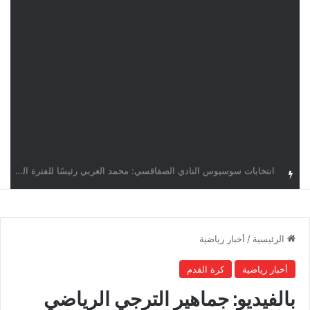
قرعة دوري أبطال إفريقيا: النادي الإفريقي في حال التأهل يواجه مازمبي أو ميدياما
الرئيسية
/
أخبار رياضية
أخبار رياضية
كرة القدم
بالفيديو: جماهير الترجي الرياضي