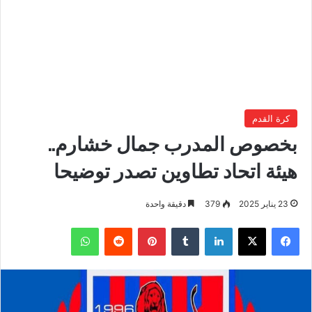
كرة القدم
بخصوص المدرب جمال خشارم..
هيئة اتحاد تطاوين تصدر توضيحا
23 يناير 2025
379
دقيقة واحدة
فيسبوك
‫X
لينكدإن
بينتيريست
واتساب