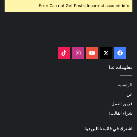
Error Can not Get Posts, Incorrect account info.
‫X
فيسبوك
‫YouTube
انستقرام
‫TikTok
معلومات عنا
الرئيسية
عن
فريق العمل
شراء القالب!
اشترك في قائمتنا البريدية