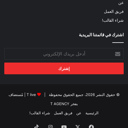
عن
فريق العمل
شراء القالب!
اشترك في قائمتنا البريدية
أدخل
بريدك
الإلكتروني
© حقوق النشر 2026، جميع الحقوق محفوظة |
T live
| مُستضاف
بفخر
T AGENCY
الرئيسية
عن
فريق العمل
شراء القالب!
فيسبوك
‫X
‫YouTube
انستقرام
‫TikTok