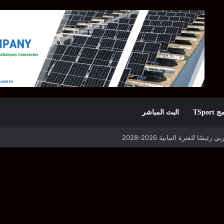
TSpor
البث المباشر
 التأهل يواجه مازمبي أو ميدياما