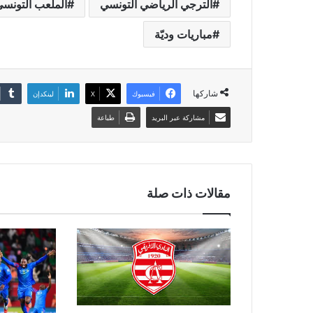
الترجي الرياضي التونسي
الملعب التونس
مباريات وديّة
شاركها
فيسبوك
‫X
لينكدإن
مشاركة عبر البريد
طباعة
مقالات ذات صلة