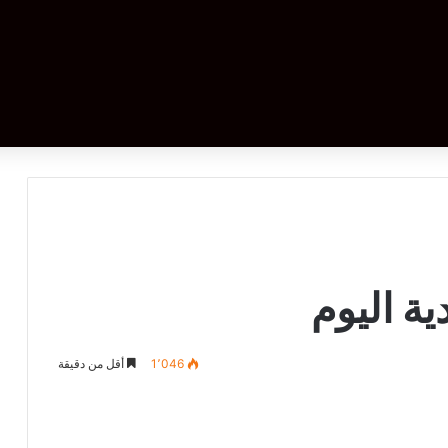
ية اليوم
1٬046
أقل من دقيقة