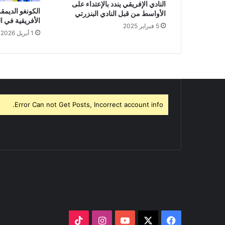
النادي الإفريقي يندد بالإعتداء على
الكونغو الديمق
الأواسط من قبل النادي البنزرتي
الأفريقية في ا
5 فبراير 2025
1 أبريل 2026
Error Can not Get Posts, Incorrect account info.
‫X
فيسبوك
‫YouTube
انستقرام
‫TikTok