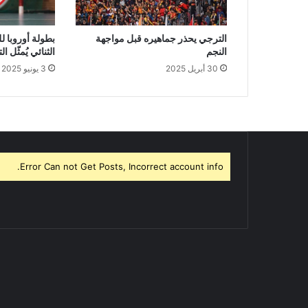
الترجي يحذر جماهيره قبل مواجهة
بطولة أوروبا ل
النجم
الثنائي يُمثّل ا
30 أبريل 2025
3 يونيو 2025
Error Can not Get Posts, Incorrect account info.