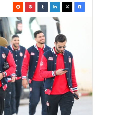
فيسبوك
‫X
لينكدإن
بينتيريست