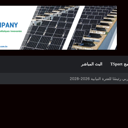
TSpor
البث المباشر
 التأهل يواجه مازمبي أو ميدياما