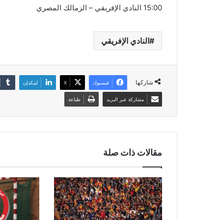
15:00 النادي الإفريقي – الزمالك المصري
النادي الإفريقي
شاركها
فيسبوك
‫X
لينكدإن
مشاركة عبر البريد
طباعة
مقالات ذات صلة