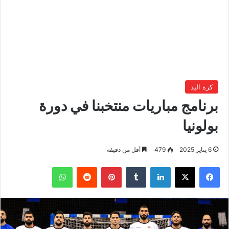
كرة اليد
برنامج مباريات منتخبنا في دورة
بولونيا
6 يناير 2025
479
أقل من دقيقة
فيسبوك
‫X
لينكدإن
بينتيريست
واتساب