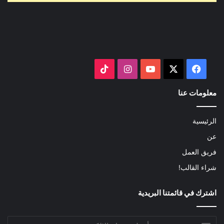
‫X
فيسبوك
‫YouTube
انستقرام
‫TikTok
معلومات عنا
الرئيسية
عن
فريق العمل
شراء القالب!
اشترك في قائمتنا البريدية
أدخل