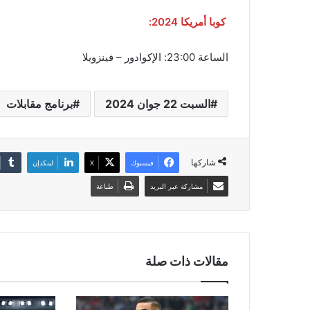
كوبا أمريكا 2024:
الساعة 23:00: الإكوادور – فينزويلا
السبت 22 جوان 2024
برنامج مقابلات
شاركها
فيسبوك
‫X
لينكدإن
مشاركة عبر البريد
طباعة
مقالات ذات صلة