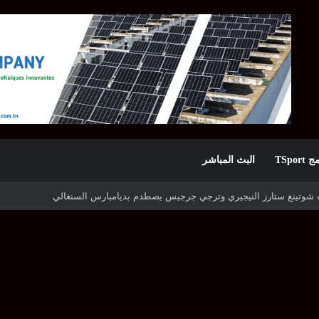
TSpor
البث المباشر
ه شوتينغ ستارز النيجيري وترجي جرجيس يصطدم بديامبارس السنغالي