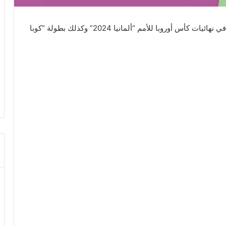
تقام اليوم السبت 22 جوان 2024 جملة من المباريات في نهائيات كأس أوروبا للأمم “ألمانيا 2024” وكذلك بطولة “كوبا