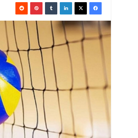
فيسبوك
‫X
لينكدإن
بينتيريست