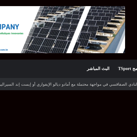
TSpor
البث المباشر
ه شوتينغ ستارز النيجيري وترجي جرجيس يصطدم بديامبارس السنغالي