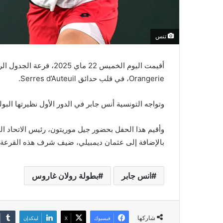
تنس
Orangerie، في قلب حدائق Serres d’Auteuil.
وتواجه التونسية أنس جابر في الدور الأول نظيرتها البولندية م
وأقيم هذا الحفل بحضور جيل موريتون، رئيس الاتحاد ا
بالإضافة إلى عثمان ديمبيلي، ضيف شرف هذه القرعة.
انس جابر
بطولة رولان غاروس
شاركها
فيسبوك
‫X
لينكدإن