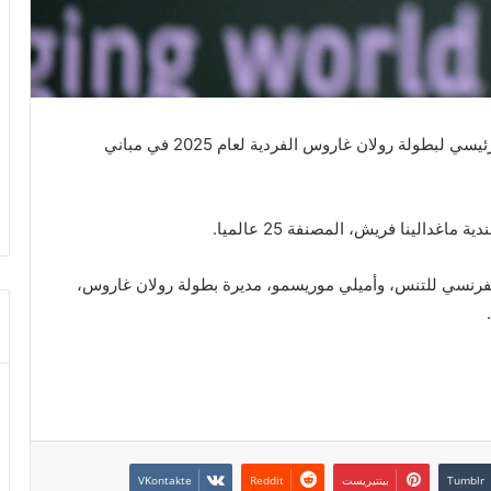
أقيمت اليوم الخميس 22 ماي 2025، قرعة الجدول الرئيسي لبطولة رولان غاروس الفردية لعام 2025 في مباني
اغدالينا فريش، المصنفة 25 عالميا.
لفرنسي للتنس، وأميلي موريسمو، مديرة بطولة رولان غاروس،
بينتيريست