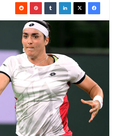
فيسبوك
‫X
لينكدإن
بينتيريست