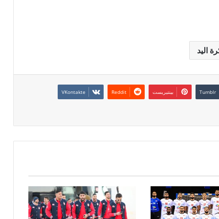
ة اليد
بينتيريست