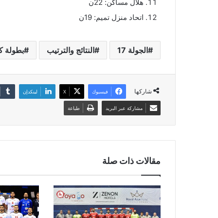
هلال مساكن: 22ن
اتحاد منزل تميم: 19ن
الجولة 17
النتائج والترتيب
بطولة كر
شاركها
فيسبوك
‫X
لينكدإن
مشاركة عبر البريد
طباعة
مقالات ذات صلة