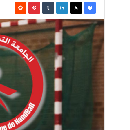
فيسبوك
‫X
لينكدإن
بينتيريست