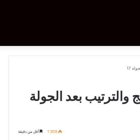
لة 17
ئج والترتيب بعد الجولة
1٬209
أقل من دقيقة