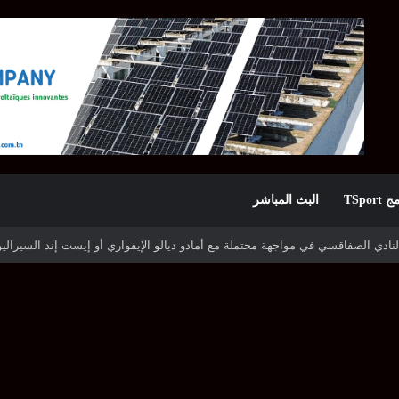
TSpor
البث المباشر
ه شوتينغ ستارز النيجيري وترجي جرجيس يصطدم بديامبارس السنغالي