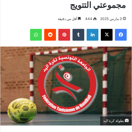
مجموعتي التتويج
3 مارس 2025
444
أقل من دقيقة
فيسبوك
‫X
لينكدإن
بينتيريست
واتساب
بطولة كرة اليد