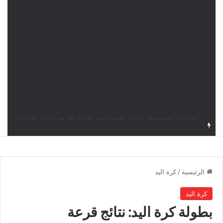
قرعة دوري أبطال إفريقيا: النادي الإفريقي في حال التأهل يواجه مازمبي أو ميدياما
الرئيسية
/
كرة اليد
كرة اليد
بطولة كرة اليد: نتائج قرعة