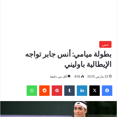
تنس
بطولة ميامي: أنس جابر تواجه
الإيطالية باوليني
22 مارس 2025
406
أقل من دقيقة
فيسبوك
‫X
لينكدإن
بينتيريست
واتساب