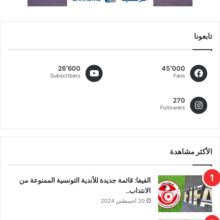
تابعونا
26٬600
45٬000
Subscribers
Fans
270
Followers
الأكثر مشاهدة
الفيفا: قائمة جديدة للأندية التونسية الممنوعة من
الانتداب..
20 أغسطس 2024