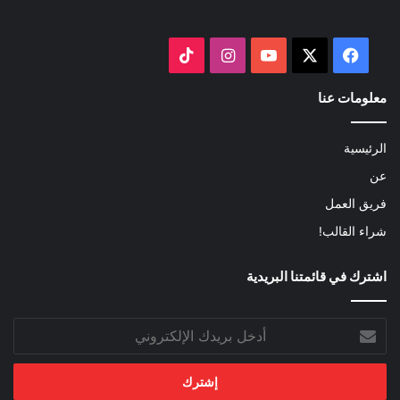
‫X
فيسبوك
‫YouTube
انستقرام
‫TikTok
معلومات عنا
الرئيسية
عن
فريق العمل
شراء القالب!
اشترك في قائمتنا البريدية
أدخل
بريدك
الإلكتروني