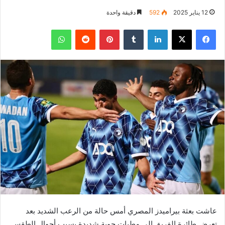
12 يناير 2025
592
دقيقة واحدة
فيسبوك
‫X
لينكدإن
بينتيريست
واتساب
عاشت بعثة بيراميدز المصري أمس حالة من الرعب الشديد بعد
تعرض طائرة الفريق إلى مطبات جوية شديدة بسبب أحوال الطقس