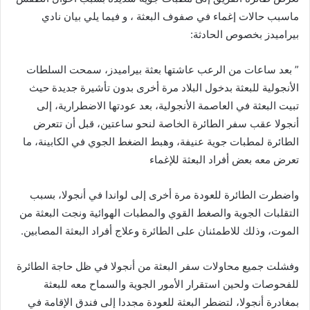
ماسبب حالات إغماء في صفوف البعثة ، و فيما يلي بيان نادي
بيراميدز بخصوص الحادثة:
” بعد ساعات من الرعب عاشتها بعثة بيراميدز، سمحت السلطات
الأنجولية للبعثة بدخول البلاد مرة أخرى بدون تأشيرة جديدة حيث
تبيت البعثة في العاصمة الأنجولية، بعد عودتها الاضطرارية، إلى
أنجولا عقب سفر الطائرة الخاصة لنحو ساعتين، قبل أن تتعرض
الطائرة لمطبات جوية عنيفة، وهبط الضغط الجوي في الكابينة، ما
تعرض معه بعض أفراد البعثة للإغماء
واضطرت الطائرة للعودة مرة أخرى إلى لواندا في أنجولا، بسبب
التقلبات الجوية والصغط القوي والمطبات الهوائية ونجت البعثة من
الموت، وذلك للاطمئنان على الطائرة وعلاج أفراد البعثة المصابين.
وفشلت جميع محاولات سفر البعثة من أنجولا في ظل حاجة الطائرة
للفحوصات ولحين استقرار الأمور الجوية والسماح معه للبعثة
بمغادرة أنجولا، لتضطر البعثة للعودة مجددا إلى فندق الإقامة في