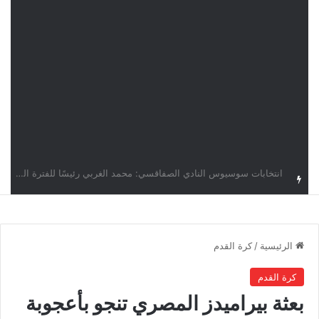
قرعة دوري أبطال إفريقيا: النادي الإفريقي في حال التأهل يواجه مازمبي أو ميدياما
الرئيسية
/
كرة القدم
كرة القدم
بعثة بيراميدز المصري تنجو بأعجوبة