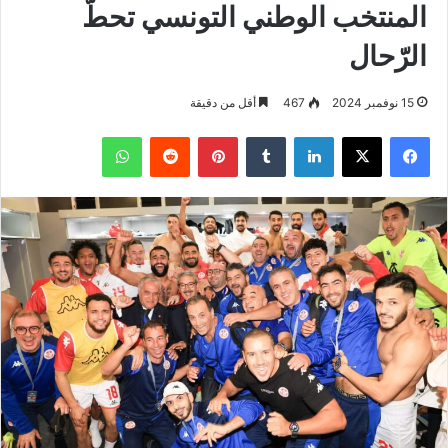
المنتخب الوطني التونسي تحطّ
الرّحال
15 نوفمبر 2024
467
أقل من دقيقة
فيسبوك
‫X
لينكدإن
بينتيريست
واتساب