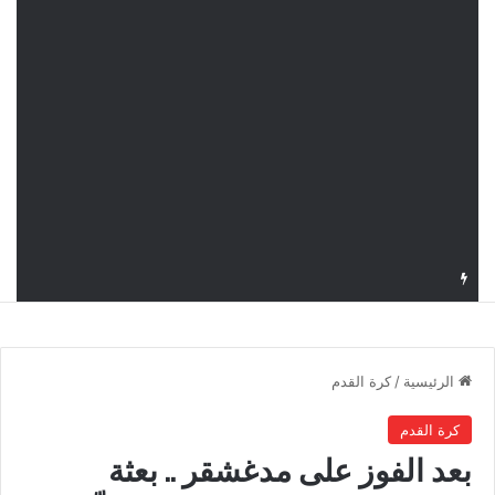
قرعة كأس الكونفدرالية: النادي الصفاقسي يواجه شوتينغ ستارز النيجيري وترجي جرجيس يصطدم بديامبارس السنغالي
الرئيسية
/
كرة القدم
كرة القدم
بعد الفوز على مدغشقر .. بعثة