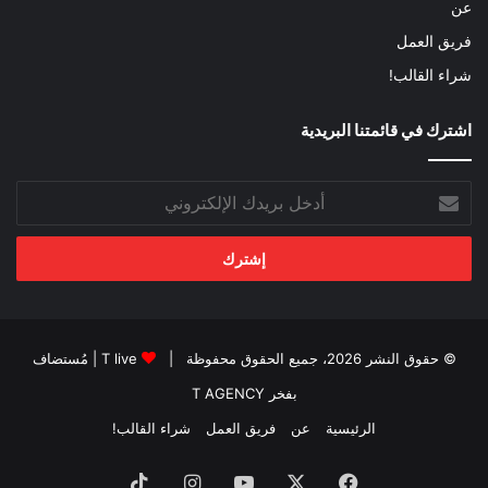
عن
فريق العمل
شراء القالب!
اشترك في قائمتنا البريدية
أدخل
بريدك
الإلكتروني
© حقوق النشر 2026، جميع الحقوق محفوظة |
T live
| مُستضاف
بفخر
T AGENCY
الرئيسية
عن
فريق العمل
شراء القالب!
فيسبوك
‫X
‫YouTube
انستقرام
‫TikTok