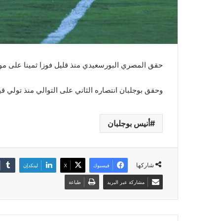
حقق المصري البورسعيدي منذ قليل فوزا ثمينا على مودرن سبور بنتيجة 4-2 ضمن
وحقق بوجلبان انتصاره الثاني على التوالي منذ تولي ق
أنيس بوجلبان
شاركها
فيسبوك
‫X
لينكدإن
مشاركة عبر البريد
طباعة