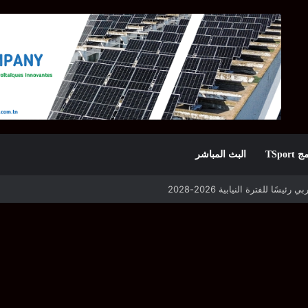
TSpor
البث المباشر
 التأهل يواجه مازمبي أو ميدياما