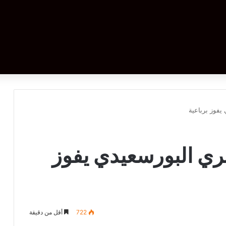
يفوز برباعية
صري البورسعيدي يفوز
722
أقل من دقيقة