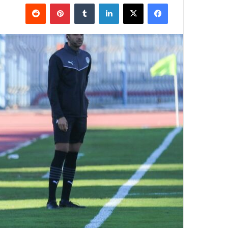
فيسبوك
‫X
لينكدإن
بينتيريست