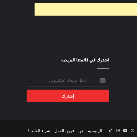
اشترك في قائمتنا البريدية
أدخل
بريدك
الإلكتروني
‫X
يسبوك
‫YouTube
انستقرام
‫TikTok
الرئيسية
عن
فريق العمل
شراء القالب!