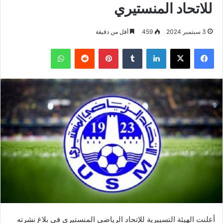
للاتحاد المنستيري
3 سبتمبر 2024
459
أقل من دقيقة
فيسبوك
‫X
لينكدإن
بينتيريست
واتساب
أعلنت الهيئة التسييرية للإتحاد الرياضي المنستيري في بلاغ نشرته