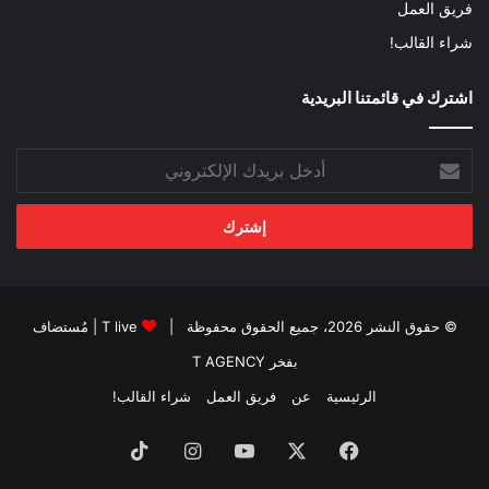
فريق العمل
شراء القالب!
اشترك في قائمتنا البريدية
أدخل
بريدك
الإلكتروني
© حقوق النشر 2026، جميع الحقوق محفوظة |
T live
| مُستضاف
بفخر
T AGENCY
الرئيسية
عن
فريق العمل
شراء القالب!
فيسبوك
‫X
‫YouTube
انستقرام
‫TikTok