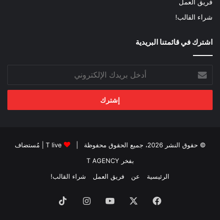
فريق العمل
شراء القالب!
اشترك في قائمتنا البريدية
أدخل
بريدك
الإلكتروني
© حقوق النشر 2026، جميع الحقوق محفوظة |
T live
| مُستضاف
بفخر
T AGENCY
الرئيسية
عن
فريق العمل
شراء القالب!
فيسبوك
‫X
‫YouTube
انستقرام
‫TikTok