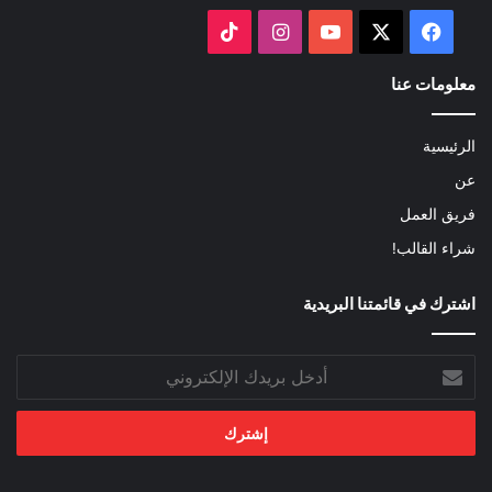
‫X
فيسبوك
‫YouTube
انستقرام
‫TikTok
معلومات عنا
الرئيسية
عن
فريق العمل
شراء القالب!
اشترك في قائمتنا البريدية
أدخل
بريدك
الإلكتروني