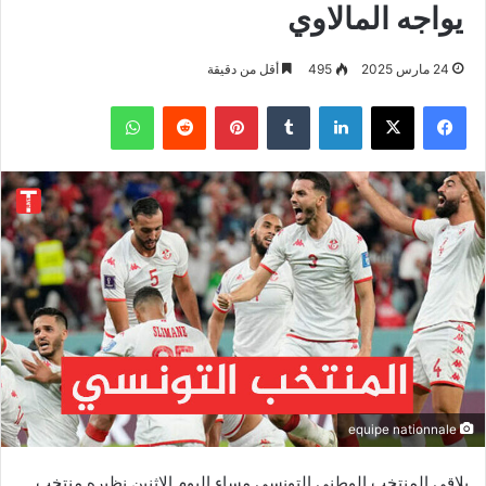
يواجه المالاوي
24 مارس 2025
495
أقل من دقيقة
فيسبوك
‫X
لينكدإن
بينتيريست
واتساب
equipe nationnale
يلاقي المنتخب الوطني التونسي مساء اليوم الاثنين نظيره منتخب