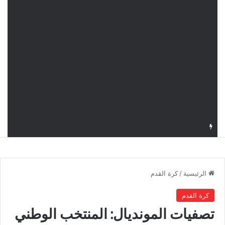
قرعة دوري أبطال إفريقيا: النادي الإفريقي في حال التأهل يواجه مازمبي أو ميدياما
الرئيسية
/
كرة القدم
كرة القدم
تصفيات المونديال: المنتخب الوطني