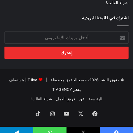
شراء القالب!
اشترك في قائمتنا البريدية
أدخل
بريدك
الإلكتروني
© حقوق النشر 2026، جميع الحقوق محفوظة |
T live
| مُستضاف
بفخر
T AGENCY
الرئيسية
عن
فريق العمل
شراء القالب!
فيسبوك
‫X
‫YouTube
انستقرام
‫TikTok