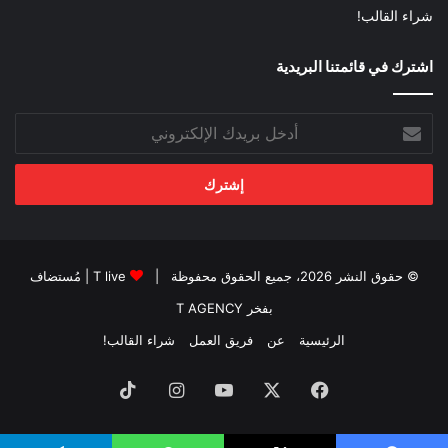
شراء القالب!
اشترك في قائمتنا البريدية
أدخل
بريدك
الإلكتروني
© حقوق النشر 2026، جميع الحقوق محفوظة |
T live
| مُستضاف
بفخر
T AGENCY
الرئيسية
عن
فريق العمل
شراء القالب!
فيسبوك
‫X
‫YouTube
انستقرام
‫TikTok