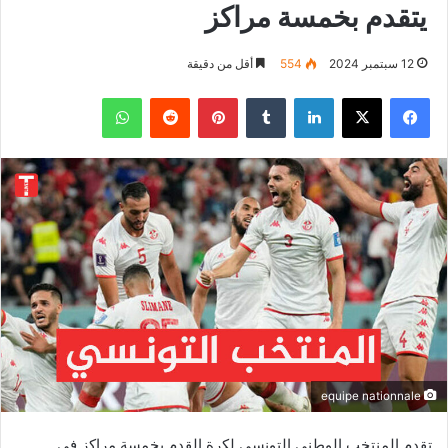
يتقدم بخمسة مراكز
12 سبتمبر 2024
554
أقل من دقيقة
فيسبوك
‫X
لينكدإن
بينتيريست
واتساب
equipe nationnale
تقدم المنتخب الوطني التونسي لكرة القدم بخمسة مراكز في