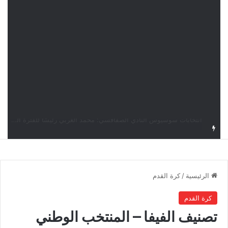
قرعة دوري أبطال إفريقيا: النادي الإفريقي في حال التأهل يواجه مازمبي أو ميدياما
الرئيسية
/
كرة القدم
كرة القدم
تصنيف الفيفا – المنتخب الوطني