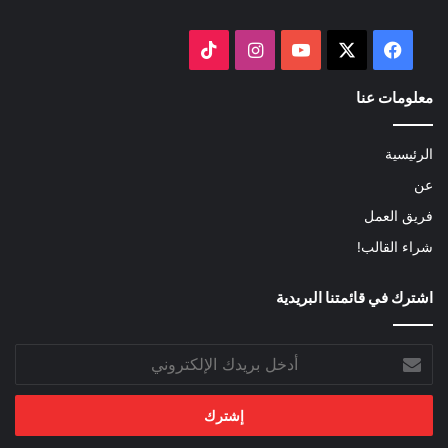
‫X
فيسبوك
‫YouTube
انستقرام
‫TikTok
معلومات عنا
الرئيسية
عن
فريق العمل
شراء القالب!
اشترك في قائمتنا البريدية
أدخل
بريدك
الإلكتروني