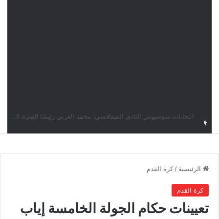
قرعة دوري أبطال إفريقيا: النادي الإفريقي في حال التأهل يواجه مازمبي أو ميدياما
الرئيسية
/
كرة القدم
كرة القدم
تعيينات حكام الجولة الخامسة إياب