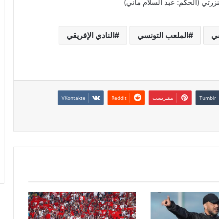
زرتي (الحكم: عبد السلام ماني)
سي
الملعب التونسي
النادي الإفريقي
بينتيريست