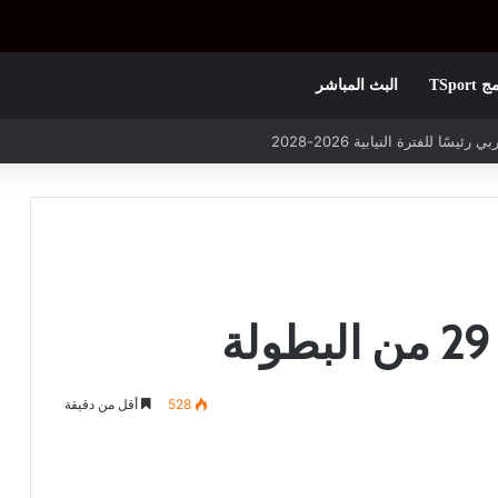
TSpor
البث المباشر
 التأهل يواجه مازمبي أو ميدياما
528
أقل من دقيقة