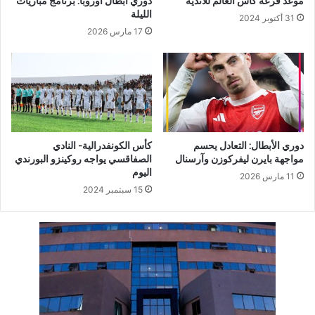
موعد قرعة كأس العالم للأندية
دوري أبطال أوروبا: برنامج مباريات
الليلة
31 أكتوبر 2024
17 مارس 2026
دوري الأبطال: التعادل يحسم
كأس الكونفدرالية- النادي
مواجهة بايرن ليفركوزن وآرسنال
الصفاقسي يواجه روكينزو البورندي
اليوم
11 مارس 2026
15 سبتمبر 2024