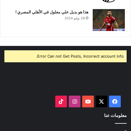
هذا هو بديل علي معلول في الأهلي المصري !
28 يوليو 2024
Error Can not Get Posts, Incorrect account info.
‫X
فيسبوك
‫YouTube
انستقرام
‫TikTok
معلومات عنا