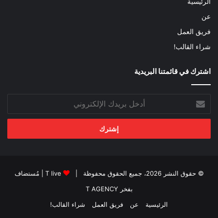
الرئيسية
عن
فريق العمل
شراء القالب!
اشترك في قائمتنا البريدية
أدخل
بريدك
الإلكتروني
© حقوق النشر 2026، جميع الحقوق محفوظة |
T live
| مُستضاف
بفخر
T AGENCY
الرئيسية
عن
فريق العمل
شراء القالب!