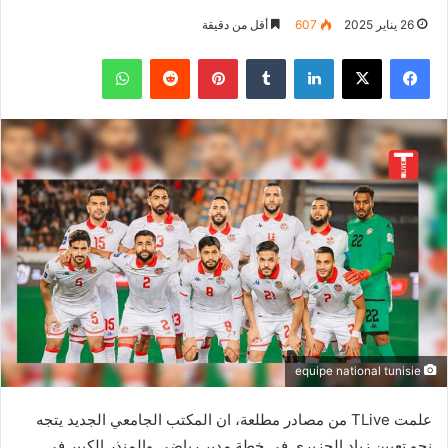
26 يناير 2025
607
أقل من دقيقة
فيسبوك
‫X
لينكدإن
بينتيريست
واتساب
equipe national tunisie
علمت TLive من مصادر مطلعة، ان المكتب الجامعي الجديد يتجه
نحو تعيين زياد الجزيري في خطة مدير رياضي والمنذر الكبير في