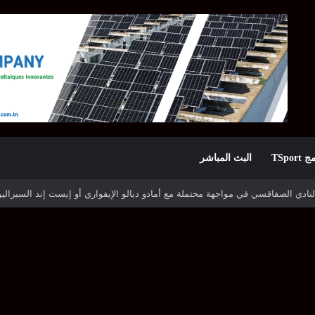
TSpor
البث المباشر
ه شوتينغ ستارز النيجيري وترجي جرجيس يصطدم بديامبارس السنغالي