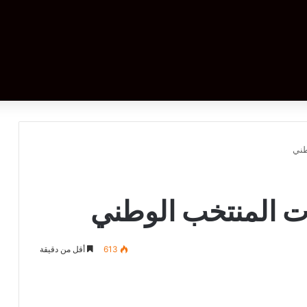
طني
ات المنتخب الوطني
613
أقل من دقيقة