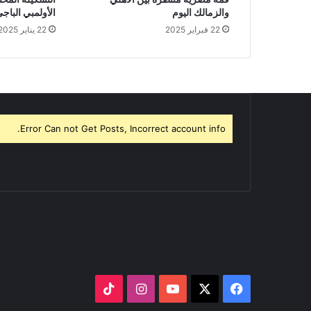
والزمالك اليوم
الأولمبي الباج
22 فبراير 2025
22 يناير 2025
Error Can not Get Posts, Incorrect account info.
‫X
فيسبوك
‫YouTube
انستقرام
‫TikTok