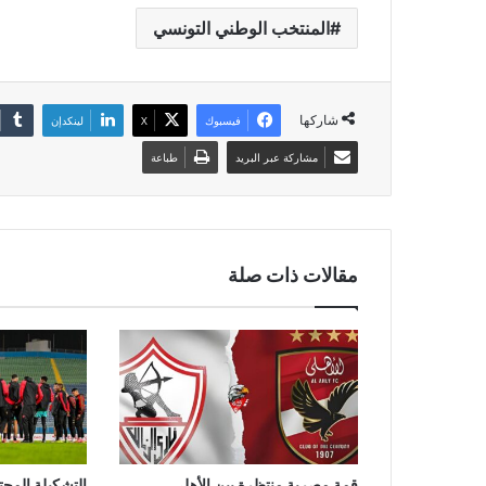
المنتخب الوطني التونسي
شاركها
فيسبوك
‫X
لينكدإن
مشاركة عبر البريد
طباعة
مقالات ذات صلة
قمة مصرية منتظرة بين الأهلي
التشكيلة المح