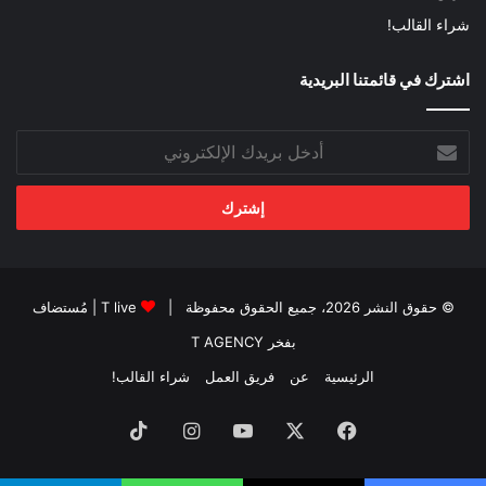
شراء القالب!
اشترك في قائمتنا البريدية
أدخل
بريدك
الإلكتروني
© حقوق النشر 2026، جميع الحقوق محفوظة |
T live
| مُستضاف
بفخر
T AGENCY
الرئيسية
عن
فريق العمل
شراء القالب!
فيسبوك
‫X
‫YouTube
انستقرام
‫TikTok