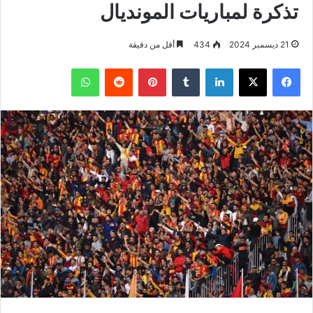
تذكرة لمباريات المونديال
21 ديسمبر 2024
434
أقل من دقيقة
فيسبوك
‫X
لينكدإن
بينتيريست
واتساب