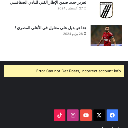
تعزيز جديد ضمن الإطار الفني للنادي الصفاقسي
27 أغسطس 2024
هذا هو بديل علي معلول في الأهلي المصري !
28 يوليو 2024
Error Can not Get Posts, Incorrect account info.
‫X
فيسبوك
‫YouTube
انستقرام
‫TikTok