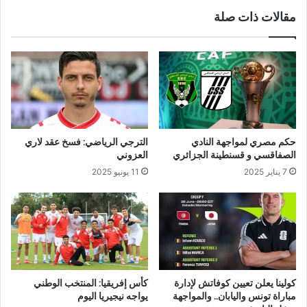
مقالات ذات صلة
حكم مصري لمواجهة النادي
الترجي الرياضي: فسخ عقد لاري
الصفاقسي و قسنطينة الجزائري
العزوني
7 يناير 2025
11 يونيو 2025
كولينا يعلن تعيين كوفاتش لإدارة
كأس إفريقيا: المنتخب الوطني
مباراة تونس واليابان.. والمواجهة
يواجه نيجيريا اليوم