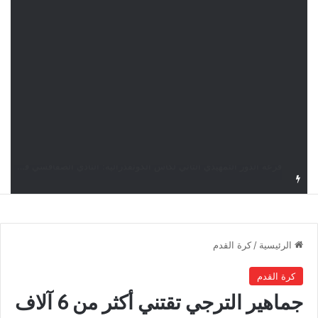
قرعة كأس الكونفدرالية: النادي الصفاقسي يواجه شوتينغ ستارز النيجيري وترجي جرجيس يصطدم بديامبارس السنغالي
الرئيسية
/
كرة القدم
كرة القدم
جماهير الترجي تقتني أكثر من 6 آلاف