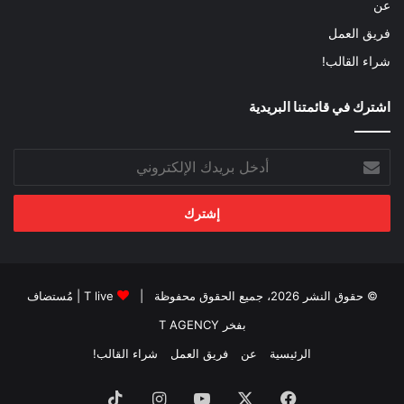
عن
فريق العمل
شراء القالب!
اشترك في قائمتنا البريدية
أدخل
بريدك
الإلكتروني
© حقوق النشر 2026، جميع الحقوق محفوظة |
T live
| مُستضاف
بفخر
T AGENCY
الرئيسية
عن
فريق العمل
شراء القالب!
فيسبوك
‫X
‫YouTube
انستقرام
‫TikTok