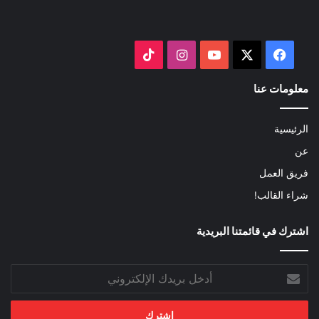
‫X
فيسبوك
‫YouTube
انستقرام
‫TikTok
معلومات عنا
الرئيسية
عن
فريق العمل
شراء القالب!
اشترك في قائمتنا البريدية
أدخل
بريدك
الإلكتروني