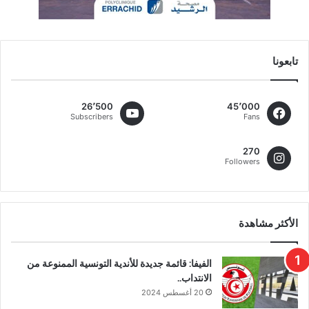
تابعونا
26٬500
45٬000
Subscribers
Fans
270
Followers
الأكثر مشاهدة
الفيفا: قائمة جديدة للأندية التونسية الممنوعة من
الانتداب..
20 أغسطس 2024