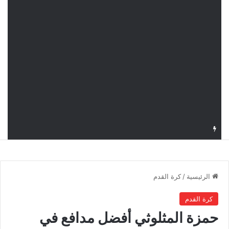
قرعة دوري أبطال إفريقيا: النادي الإفريقي في حال التأهل يواجه مازمبي أو ميدياما
الرئيسية
/
كرة القدم
كرة القدم
حمزة المثلوثي أفضل مدافع في