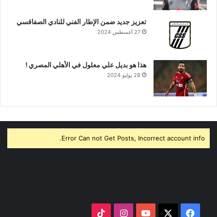
تعزيز جديد ضمن الإطار الفني للنادي الصفاقسي
27 أغسطس 2024
هذا هو بديل علي معلول في الأهلي المصري !
28 يوليو 2024
Error Can not Get Posts, Incorrect account info.
‫X
فيسبوك
‫YouTube
انستقرام
‫TikTok