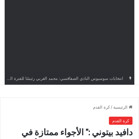
قرعة دوري أبطال إفريقيا: النادي الإفريقي في حال التأهل يواجه مازمبي أو ميدياما
الرئيسية
/
كرة القدم
كرة القدم
دافيد بيتوني :” الأجواء ممتازة في