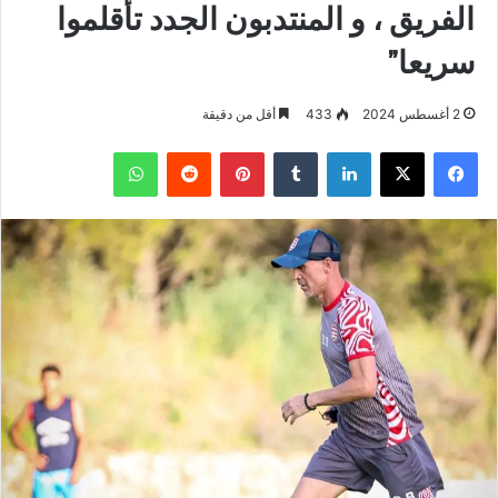
الفريق ، و المنتدبون الجدد تأقلموا
سريعا”
2 أغسطس 2024
433
أقل من دقيقة
فيسبوك
‫X
لينكدإن
بينتيريست
واتساب