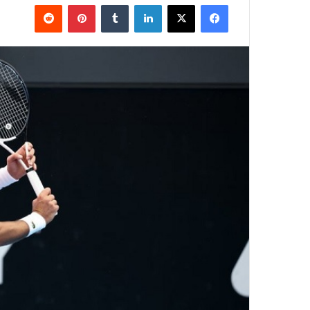
فيسبوك
‫X
لينكدإن
بينتيريست