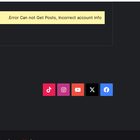
Error Can not Get Posts, Incorrect account info.
‫X
فيسبوك
‫YouTube
انستقرام
‫TikTok