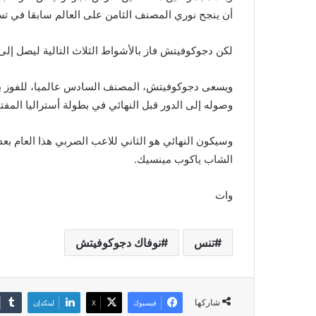
أن ينجح نوري المصنف الثامن على العالم سابقا في ت
لكن دجوكوفيتش فاز بالأشواط الثلاث التالية ليصل إلى النهائي رقم 143 له في 
ويسعى دجوكوفيتش، المصنف السادس عالميا، للفوز بلقب
وصوله إلى الدور قبل النهائي في بطولة أستراليا الم
وسيكون النهائي هو الثاني للاعب الصربي هذا العام ب
الشاب ياكوب مينسيك.
وات
تنس
نوفاك دجوكوفيتش
شاركها
فيسبوك
‫X
لينكدإن