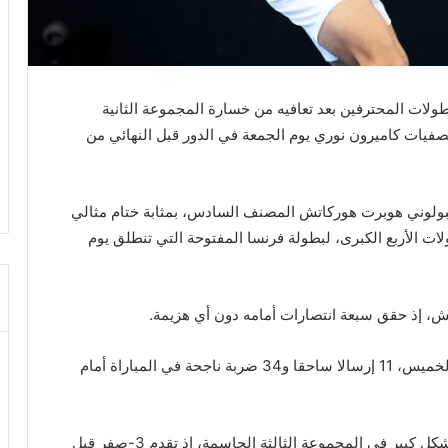
جوكوفيتش من اللقب رقم 100 له في بطولات المحترفين بعد تعافيه من خسارة المجموعة الثانية
المتأهل من التصفيات كاميرون نوري يوم الجمعة في الدور قبل النهائي من
لبولوني هوبرت هوركاتش المصنف السادس، بمثابة ختام مثالي
 الحائز على 24 لقبا في البطولات الأربع الكبرى، لبطولة فرنسا المفتوحة التي تنطلق يوم
، إذ حقق سبعة انتصارات أمامه دون أي هزيمة.
وأطلق دجوكوفيتش، الذي أتم 38 عاما من عمره يوم الخميس، 11 إرسالا ساحقا و34 ضربة ناجحة في المباراة أمام
وبعد مجموعتين متكافئتين، فرض دجوكوفيتش تفوقه بشكل كبير في المجموعة الثالثة الحاسمة، إذ تقدم 3-صفر قبل