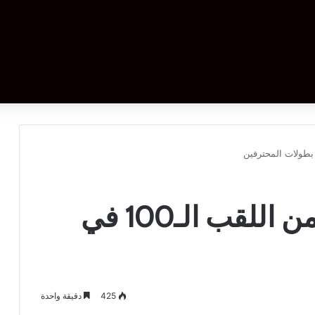
دجوكوفيتش يقترب من اللقب الـ100 في
425
دقيقة واحدة