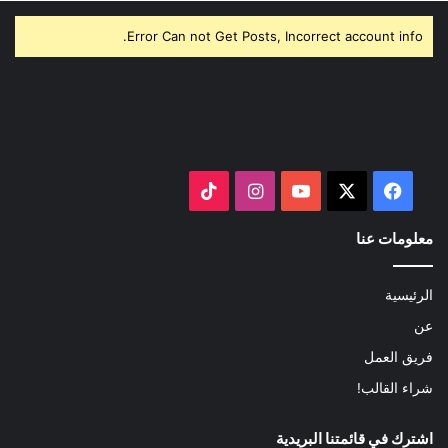
Error Can not Get Posts, Incorrect account info.
‫X
فيسبوك
‫YouTube
انستقرام
‫TikTok
معلومات عنا
الرئيسية
عن
فريق العمل
شراء القالب!
اشترك في قائمتنا البريدية